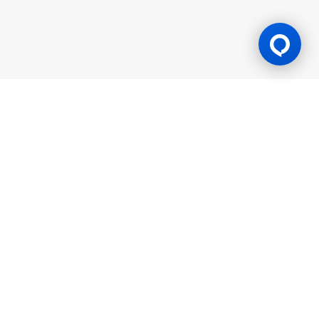
游戏许可证
BK8 由 Mettlemind Tech Ltd.（注册号：15779）运营，注册地址
位于科摩罗联盟安茹安自治岛穆察穆都市Hamchako区。BK8持有
科摩罗联盟安茹安自治岛政府颁发的合法牌照（许可证号：ALSI-
202504032-FI2），并受其监管。BK8已通过全部监管合规审查，
获得法律授权可开展一切机会游戏与投注活动。