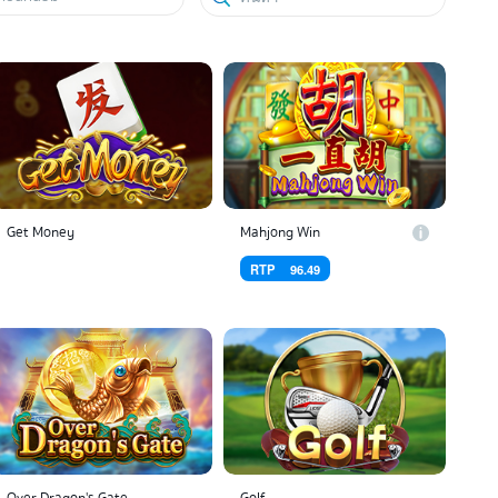
Get Money
Mahjong Win
RTP
96.49
Over Dragon's Gate
Golf