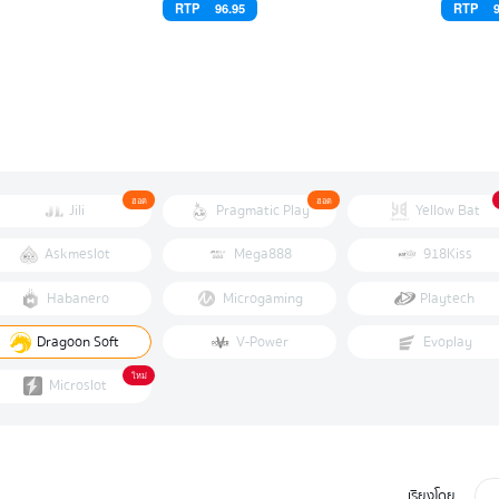
RTP
96.95
RTP
ฮอต
ฮอต
Jili
Pragmatic Play
Yellow Bat
Askmeslot
Mega888
918Kiss
Habanero
Microgaming
Playtech
Dragoon Soft
V-Power
Evoplay
ใหม่
Microslot
เรียงโดย