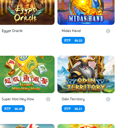
Egypt Oracle
Midas Hand
RTP
96.53
Super Hoo Hey How
Odin Territory
RTP
96.48
RTP
96.51