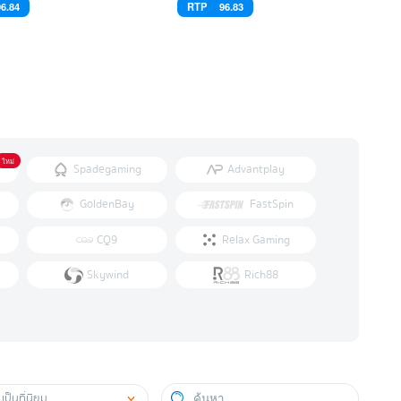
96.84
RTP
96.83
ใหม่
Spadegaming
Advantplay
GoldenBay
FastSpin
CQ9
Relax Gaming
Skywind
Rich88
เป็นที่นิยม