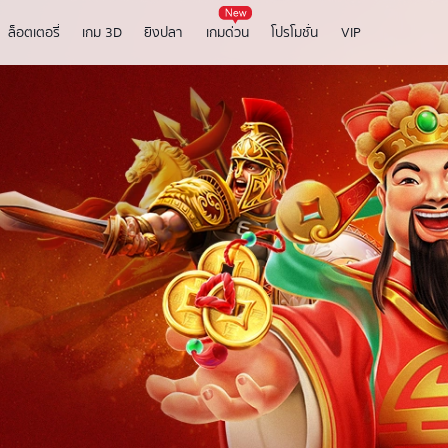
ล็อตเตอรี่
เกม 3D
ยิงปลา
เกมด่วน
โปรโมชั่น
VIP