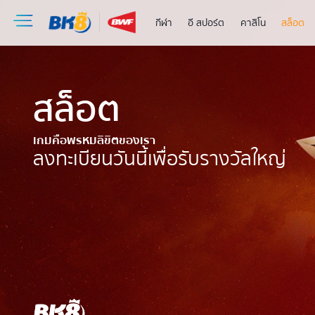
กีฬา
อี สปอร์ต
คาสิโน
สล็อต
สล็อต
เกมคือพรหมลิขิตของเรา
ลงทะเบียนวันนี้เพื่อรับรางวัลใหญ่