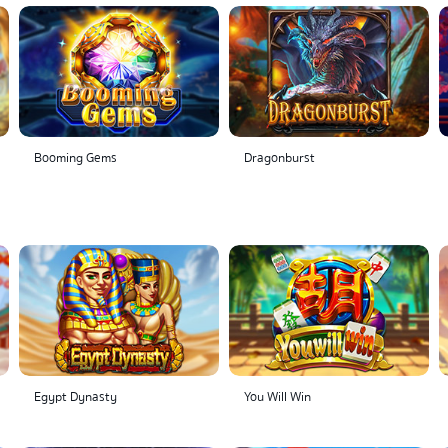
Booming Gems
Dragonburst
Egypt Dynasty
You Will Win