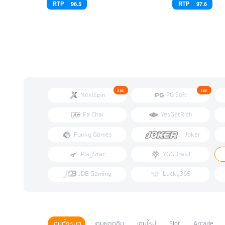
RTP
96.5
RTP
97.6
ฮอต
ฮอต
Nextspin
PG Soft
Fa Chai
YesGetRich
Funky Games
Joker
PlayStar
YGGDrasil
JDB Gaming
Lucky365
เกมทั้งหมด
เกมยอดฮิต
เกมใหม่
slot
arcade