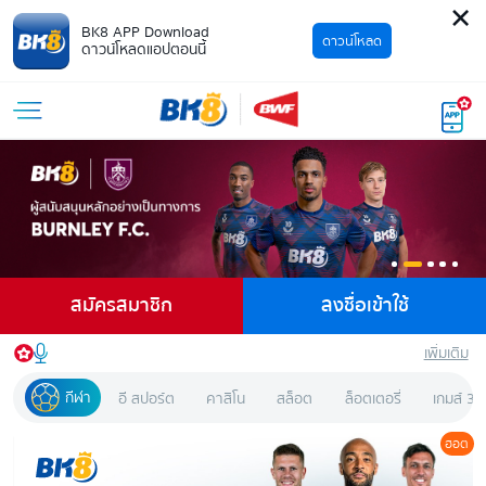
×
BK8 APP Download
ดาวน์โหลด
ดาวน์โหลดแอปตอนนี้
สมัครสมาชิก
ลงชื่อเข้าใช้
เพิ่มเติม
เลื่อนระดับสมาชิก VIP รับสิทธิประโยชน์ที่เหลือกว่า เพลิดเพลินกับการฝาก-ถอนเงิ
กีฬา
อี สปอร์ต
คาสิโน
สล็อต
ล็อตเตอรี่
เกมส์ 3D
ฮอต