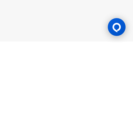
ใบอนุญาตเกม
BK8 ดำเนินการโดยบริษัท Mettlemind Tech Ltd. หมายเลขจดทะเบียน
15779 ที่อยู่จดทะเบียน: ฮัมชาโก, เมืองมูตซามูดู, เกาะอองฌวน , สหภาพคอ
โมโรส BK8ได้รับใบอนุญาตและอยู่ภายใต้การกำกับดูแลโดยรัฐบาลเกาะอองฌ
วน สหภาพคอโมโรส ภายใต้ใบอนุญาตเลขที่ ALSI-202504032-FI2 BK8
ปฏิบัติตามข้อกำหนดและกฎระเบียบทางกฎหมายอย่างเคร่งครัด และได้รับ