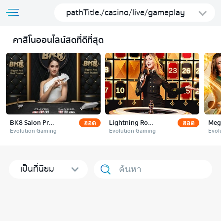
pathTitle./casino/live/gameplay
คาสิโนออนไลน์สดที่ดีที่สุด
BK8 Salon Prive Baccarat
Lightning Roulette
Meg
ฮอต
ฮอต
Evolution Gaming
Evolution Gaming
Evol
เป็นที่นิยม