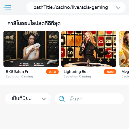
pathTitle./casino/live/asia-gaming
คาสิโนออนไลน์สดที่ดีที่สุด
BK8 Salon Prive Baccarat
Lightning Roulette
Meg
ฮอต
ฮอต
Evolution Gaming
Evolution Gaming
Evol
เป็นที่นิยม