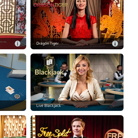
Dragon Tiger
Live Blackjack