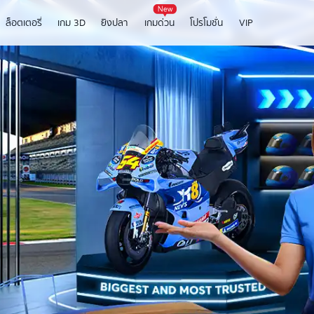
ล็อตเตอรี่
เกม 3D
ยิงปลา
เกมด่วน
โปรโมชั่น
VIP