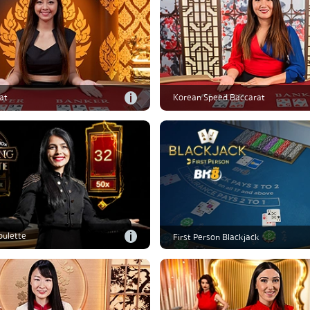
6,503,201.00
b*e**s*d*
3,948,254.00
r*i**
1,903,307.00
l*e*1*
1,200,050.00
ca*to
at
Korean Speed Baccarat
4,592,386.00
a*8*
4,294,710.00
s*n8*
4,888,821.00
*e**e*r**s
314,098.00
a*w*n
oulette
First Person Blackjack
5,533,902.00
*k*i
6,510,079.00
*o*
6,893,381.00
e**m*l