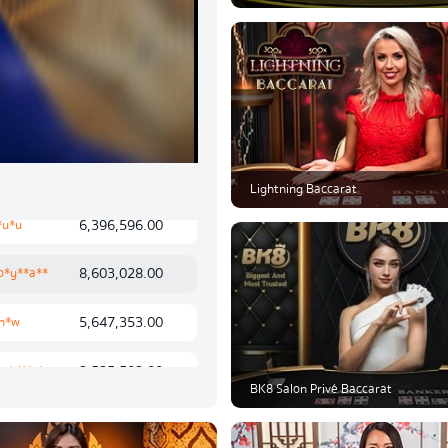
291,833.00
*2*2
290,175.00
a*
1,967,821.00
*s*5*8*
6,396,596.00
*u*u
Lightning Baccarat
8,603,028.00
o*y**a**
5,647,353.00
*n*w
2,525,582.00
*s*d**t*
9,077,423.00
**9
BK8 Salon Privé Baccarat
7,367,089.00
*2