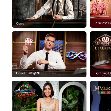
SA Gaming / SIC BO
b*n*m
SA Gaming / Baccarat
a***o
Japanese B
Craps
SA Gaming / Dragon Tiger
*c*e*
SA Gaming / SIC BO
j*s**
Evolution Gaming / Baccarat
t*e**
EBET / Baccarat
*i*b*
Infinite Blackjack
Lightning B
Evolution Gaming / Baccarat
*i2*1
Allbet / Baccarat
t**m*
EBET / Baccarat
*a*b*i