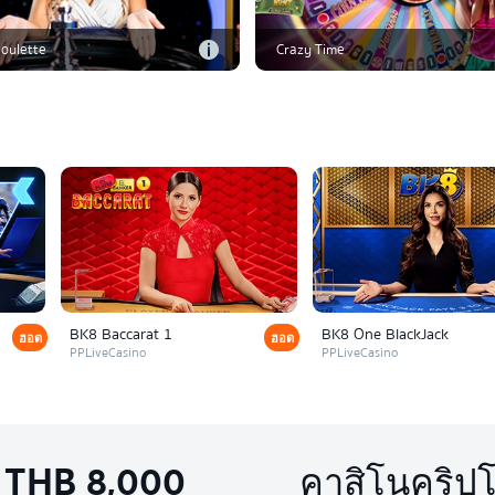
6,720,486.00
0*0
Roulette
Crazy Time
291,833.00
*2*2
290,175.00
a*
1,967,821.00
*s*5*8*
6,396,596.00
*u*u
8,603,028.00
o*y**a**
5,647,353.00
*n*w
BK8 One BlackJack
BK8 Roulette
ฮอต
ฮอต
PPLiveCasino
PPLiveCasino
2,525,582.00
*s*d**t*
9,077,423.00
**9
THB 8,000
คาสิโนคริปโ
7,367,089.00
*2