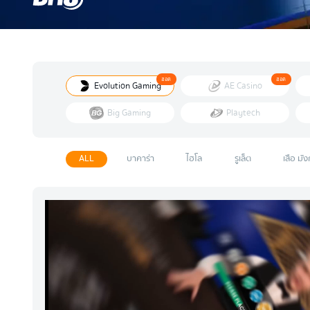
ฮอต
ฮอต
Evolution Gaming
AE Casino
SA Gaming / SIC BO
j*s**
Big Gaming
Playtech
Evolution Gaming / Baccarat
t*e**
ALL
บาคาร่า
ไฮโล
รูเล็ต
เสือ มั
EBET / Baccarat
*i*b*
Evolution Gaming / Baccarat
*i2*1
Allbet / Baccarat
t**m*
EBET / Baccarat
*a*b*i
EBET / Baccarat
y*s**