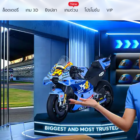
ล็อตเตอรี่
เกม 3D
ยิงปลา
เกมด่วน
โปรโมชั่น
VIP