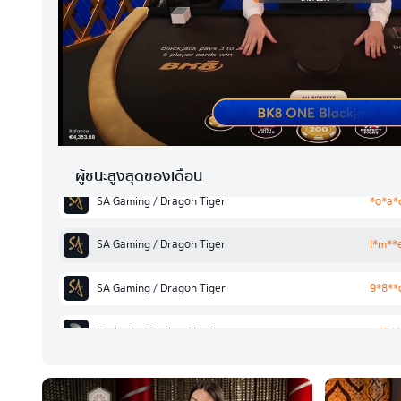
SA Gaming / Baccarat
a*i*n
Dream Gaming E8 /Baccarat
k*s*0
SA Gaming / Dragon Tiger
h*id*l
SA Gaming / Dragon Tiger
*o*a*
ผู้ชนะสูงสุดของเดือน
SA Gaming / Dragon Tiger
l*m**
SA Gaming / Dragon Tiger
9*8**
Evolution Gaming / Roulette
m*k**
SA Gaming / Baccarat
*a**s
EBET / Baccarat
*i**r*