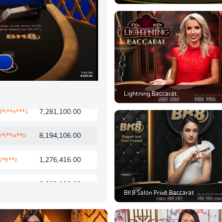
5,899,294.00
**7*4*
2,001,799.00
****l*u
316,082.00
a**s2*
7,281,100.00
d*i**n***1
Lightning Baccarat
8,194,106.00
e*i**w**o
1,276,416.00
o*e**z
6,089,196.00
n*a**4*
5,829,906.00
**n*7*
BK8 Salon Privé Baccarat
6,717,501.00
r*s*i*m**