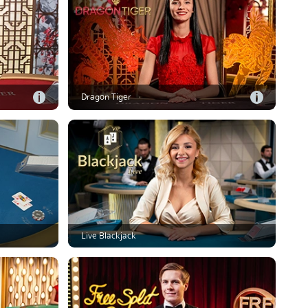
Dragon Tiger
Live Blackjack