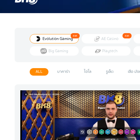
ฮอต
ฮอต
Evolution Gaming
AE Casino
Evolution Gaming / Baccarat
*e**r
Big Gaming
Playtech
SA Gaming / SIC BO
n*us*
ALL
บาคาร่า
ไฮโล
รูเล็ต
เสือ มั
Evolution Gaming / Baccarat
i**s*y
SA Gaming / Dragon Tiger
c***r
EBET / Baccarat
*h*no
Allbet / Baccarat
*i*6*
SA Gaming / Baccarat
a**s*