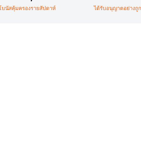
6,717,501.00
r*s*i*m**
โบนัสคุ้มครองรายสัปดาห์
ได้รับอนุญาตอย่างถูก
6,278,461.00
**i*
6,153,458.00
*1*5
7,136,125.00
*na*
2,140,747.00
*e*7*3
6,090,946.00
***6
681,976.00
n**7
6,414,899.00
a**a*4
6,517,951.00
l*0
7,431,320.00
0*