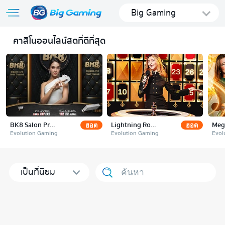
Big Gaming
คาสิโนออนไลน์สดที่ดีที่สุด
BK8 Salon Prive Baccarat
Lightning Roulette
Meg
ฮอต
ฮอต
Evolution Gaming
Evolution Gaming
Evol
เป็นที่นิยม