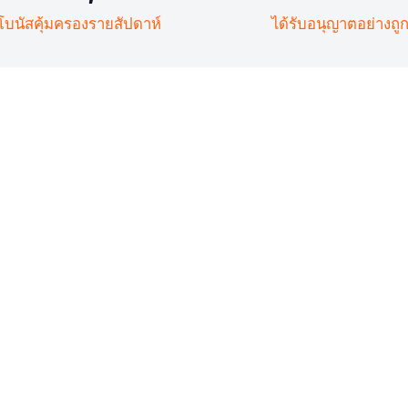
7,686,824.00
*
โบนัสคุ้มครองรายสัปดาห์
ได้รับอนุญาตอย่างถูก
2,154,058.00
*6*
2,120,433.00
**r**3
1,617,771.00
k
7,415,453.00
b**l**n**
3,632,516.00
i*a6
1,624,937.00
**0**
5,612,391.00
s*n**k
8,012,570.00
s*r*w**4*
8,483,786.00
7*4*