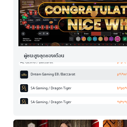
Evolution Gaming / Baccarat
*a*n*
SA Gaming / Dragon Tiger
j*a*i*
SA Gaming / Baccarat
p*p**
AE Casino / Baccarat
p*p*e
ผู้ชนะสูงสุดของเดือน
Dream Gaming E8 /Baccarat
p*i*m
SA Gaming / Dragon Tiger
b*po*
SA Gaming / Dragon Tiger
*d*s*
Evolution Gaming / Baccarat
z*n**
EBET / Baccarat
s*a*b