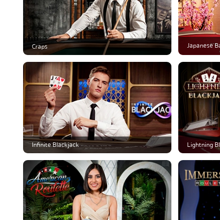
Evolution Gaming / Baccarat
s*it*y
EBET / Baccarat
r*d*o
Japanese B
Craps
SA Gaming / SIC BO
*p*c*
Allbet / Baccarat
*e*n*
SA Gaming / SIC BO
b*o*e
Evolution Gaming / Baccarat
***u*
Infinite Blackjack
Lightning B
Dream Gaming E8 /Baccarat
*a*s*
SA Gaming / Dragon Tiger
v*n**
Dream Gaming E8 /Baccarat
*o*e*
Allbet / Baccarat
*g**a