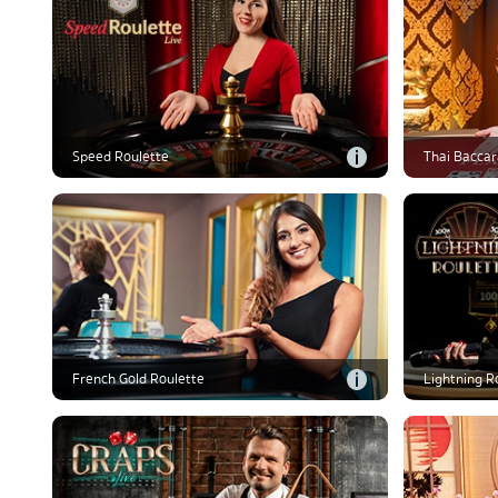
Dream Gaming E8 /Baccarat
s*e*d
EBET / Baccarat
*y**t
Evolution Gaming / Baccarat
l*l*a*
Speed Roulette
Thai Baccar
Dream Gaming E8 /Baccarat
*s*k*
AE Casino / Baccarat
r*zr*d
SA Gaming / SIC BO
f**i*h
EBET / Baccarat
***a*
EBET / Baccarat
*e***
French Gold Roulette
Lightning R
EBET / Baccarat
s**i*
Allbet / Baccarat
p*e*t