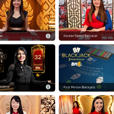
2,154,058.00
*6*
2,120,433.00
**r**3
1,617,771.00
k
at
Korean Speed Baccarat
7,415,453.00
b**l**n**
3,632,516.00
i*a6
1,624,937.00
**0**
5,612,391.00
s*n**k
8,012,570.00
s*r*w**4*
oulette
First Person Blackjack
8,483,786.00
7*4*
8,391,210.00
*n*e*