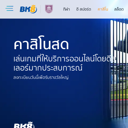
กีฬา
อี สปอร์ต
คาสิโน
สล็อต
คาสิโนสด
เล่นเกมที่ให้บริการออนไลน์โดยดีล
เลอร์มากประสบการณ์
ลงทะเบียนวันนี้เพื่อรับรางวัลใหญ่