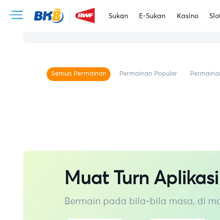
Sukan
E-Sukan
Kasino
Slo
Semua Permainan
Permainan Popular
Permaina
Muat Turn Aplikasi
Bermain pada bila-bila masa, di m