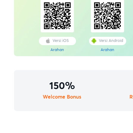
Versi iOS
Versi Android
Arahan
Arahan
150%
Welcome Bonus
R