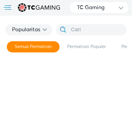
TC Gaming
Popularitas
Semua Permainan
Permainan Populer
Perm