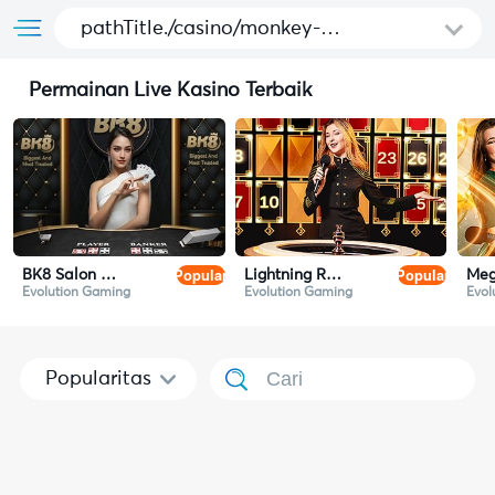
pathTitle./casino/monkey-
thunderbolt
Permainan Live Kasino Terbaik
Popular
Popular
BK8 Salon Prive Baccarat
Lightning Roulette
Meg
Evolution Gaming
Evolution Gaming
Evol
Popularitas