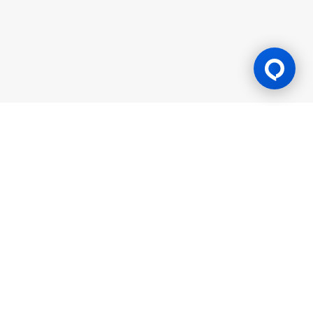
Lesen Permainan
BK8 dioperasikan oleh Mettlemind Tech Ltd., dengan nomor
registrasi: 15779, dan alamat terdaftar di Hamchako,
Mutsamudu, Pulau Otonom Anjouan, Uni Komoro. BK8
berlisensi dan teregulasi oleh Pemerintah Pulau Otonom