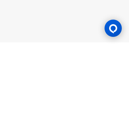
Lesen Permainan
BK8 dioperasikan oleh Mettlemind Tech Ltd., dengan nomor
registrasi: 15779, dan alamat terdaftar di Hamchako,
Mutsamudu, Pulau Otonom Anjouan, Uni Komoro. BK8
berlisensi dan teregulasi oleh Pemerintah Pulau Otonom