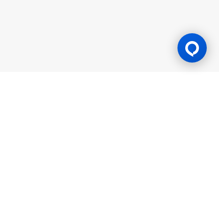
Lesen Permainan
BK8 dioperasikan oleh Mettlemind Tech Ltd., dengan nomor
registrasi: 15779, dan alamat terdaftar di Hamchako,
Mutsamudu, Pulau Otonom Anjouan, Uni Komoro. BK8
berlisensi dan teregulasi oleh Pemerintah Pulau Otonom